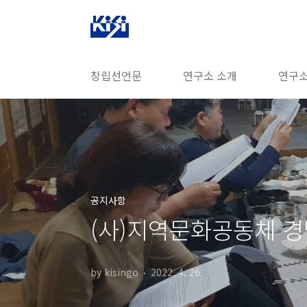
본문 바로가기
창립선언문
연구소 소개
연구소
공지사항
(사)지역문화공동체 
by kisingo
2022. 4. 26.