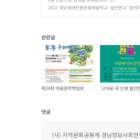
(0)
2022 경남생애전환문화예술학교 '쓸만한교' 참여
관련글
제24회 마을문학백일장 우리마을 그림잔치 수상자 발표
댓글
(사) 지역문화공동체 경남정보사회연