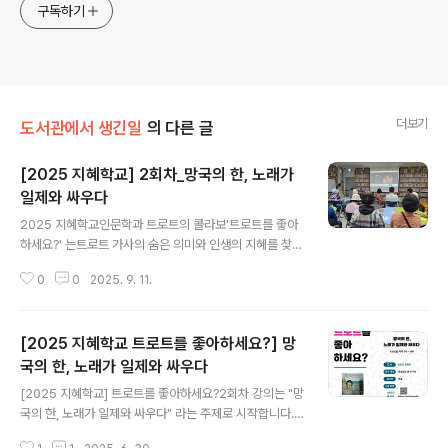
구독하기
더보기
도서관에서 생긴일
의 다른 글
[2025 지혜학교] 2회차_망국의 한, 노래가
일제와 싸우다
글 내용
2025 지혜학교인문학과 트로트의 콜라보'트로트를 좋아
하세요?' 는트로트 가사의 숨은 의미와 인생의 지혜를 찾아
보는 열두 번의 인문학 강좌입니다두 번째 시간은 봉곡평
0
0
2025. 9. 11.
생학습센터에서 6월 16일(월) '망국의 한, 노래가 일제와
싸우다'라는 주제로 - 타향살이와 눈물젖은 두만강, 그리고
목포의 눈물- 관부연락선의 윤심덕- 드라마 파친코(소설원
[2025 지혜학교 트로트를 좋아하세요?] 망
작)와 관부연락선(소설)에 대해 기억과 경험을 나누었습니
다. 두두음악단과 함께하는 시간으로라이브 연주와 노래로
국의 한, 노래가 일제와 싸우다
글 내용
프로그램이더욱더 풍성하게 느껴지는 시간입니다
[2025 지혜학교] 트로트를 좋아하세요?2회차 강의는 "망
국의 한, 노래가 일제와 싸우다" 라는 주제로 시작합니다.
타향살이와 눈물젖은 두만강, 그리고 목포의 눈물관부연락