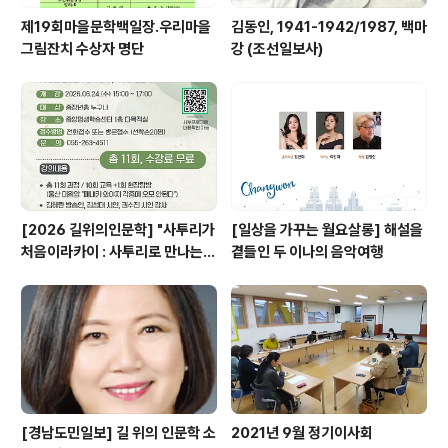
제19회마을문학백일장.우리마을
김동인, 1941-1942/1987, 백마
그림잔치 수상자 명단
강 (조선일보사)
[2026 길위의인문학] "사투리가
[일상을 가꾸는 월요살롱] 해설을
처음이라카이 : 사투리로 만나는
곁들인 두 이나의 음악여행
우리 이바구, 사투리 인문학"
[경남도민일보] 길 위의 인문학 소
2021년 9월 정기이사회