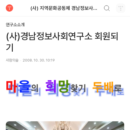
검색하기
(사) 지역문화공동체 경남정보사회연구소
티스토리
연구소소개
(사)경남정보사회연구소 회원되
기
사람의숲
2008. 10. 30. 10:19