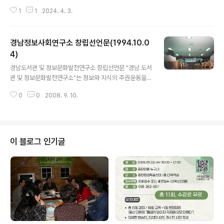
문화가 척박했던 1990년대 초, 창원에서 '지식의 대중화
1
1
2024. 4. 3.
와 대중의 지식화'를 위해 "경남 도서관 및 정보문화발전연
구소"를 창립했던 초대 이사님들의 뜻이 좋아 20대 청년
시절, 마을마다 마을도서관 만들기 운동에 동참하면서 연
경남정보사회연구소 창립선언문(1994.10.0
구소와 인연을 맺게 되었습니다. 도서관은 모든 주제, 다양
한 사람들의 삶의 무늬가 기록된 것을 담을 수 있는 그릇입
4)
글 내용
니다. 누가 어떻게 무엇을 담느냐에 따라 그 모양과 향기가
경남도서관 및 정보문화발전연구소 창립선언문 "경남 도서
제각각일 것입니다. 이런 도서관에 관한 공부를 하던 저로
관 및 정보문화발전연구소"는 정보와 지식의 주권운동을
서는 창원에서 새로운 모델로 민관이 협력해서 마을마다
선언한다 지역의 주민들이 스스로의 정보와 지식을 갖고자
도서관을 만들고, 거기에 주체적으로 사람들이 모이고 더
0
0
2008. 9. 10.
원할 때 우리는 그 자리에 같이 서서 함께 문제를 해결하려
살맛나는 마을로 만들기 위해 함께 성장해..
고 한다. 우리지역은 중앙에 종속된 지역이 아니다. 중앙에
서 생산된 정보와 지식을 단순히 받아들이고 흉내내는 동
네가 아니다. 이제 정보와 지식의 중앙 종속, 권력과 상업적
목적의 종속을 피하고 '정보와 지식의 자치' '정보와 지식의
이 블로그 인기글
자립'을 선언한다. 400만 경남도민은 더 이상 도서관, 사
서, 장서의 수, 법제도의 미비점을 방관만 할 수 없다. 더 중
요한 것은 주민의 참여가 없이 경상남도의 도서관 문제가
해결되리라고 기대하지도 않는다. 우리가 나서지 않는데
누가 해결해 준다는 말인가? ..