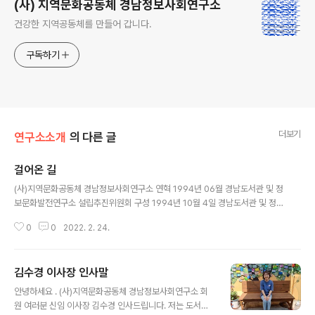
(사) 지역문화공동체 경남정보사회연구소
건강한 지역공동체를 만들어 갑니다.
구독하기
더보기
연구소소개
의 다른 글
걸어온 길
글 내용
(사)지역문화공동체 경남정보사회연구소 연혁 1994년 06월 경남도서관 및 정
보문화발전연구소 설립추진위원회 구성 1994년 10월 4일 경남도서관 및 정보
문화발전연구소 설립 - 사무소 : 창원도서관 -공동소장 : 이은진 이사(경남대 사
0
0
2022. 2. 24.
회학과교수), 정영애이사(창원대 교육학과교수) 1995년 07월 초대이사장 : 차
정인 이사(변호사) 1995년 09월 경남정보사회연구소로 단체명 변경 1995년
10월 5일 경상남도 사회단체 신고 (제123호) 1997년 06월 27일 창원시립도
김수경 이사장 인사말
서관과 마을도서관 상호협력을 위한 협약서 체결 1997년 07월 용지동민의 집
글 내용
으로 사무국이전(창원시가 사무실 제공) 1997년 09월 11일 경남정보사회연구
안녕하세요 . (사)지역문화공동체 경남정보사회연구소 회
소 이사장 독서문화상 대통령상 수상 1998년 05월 차정인 이사장 사퇴 19..
원 여러분 신임 이사장 김수경 인사드립니다. 저는 도서관