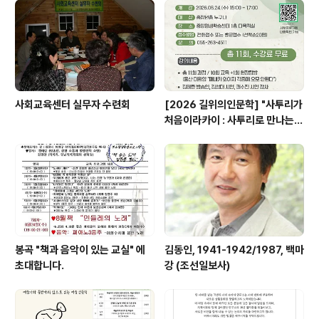
올해 도서선정에 많은 시간을 보냈다. 이용자,성인독서모
임 회원,청소년 독서모임,운영위원회 등 다양한 사람들의
추천을 받아 추진위원회에서 5권 정도로 최종 추천도서를
올려 모임별로 세차례에 걸친 회의 결과 도서를 ..
사회교육센터 실무자 수련회
[2026 길위의인문학] "사투리가
처음이라카이 : 사투리로 만나는
우리 이바구, 사투리 인문학"
봉곡 "책과 음악이 있는 교실" 에
김동인, 1941-1942/1987, 백마
초대합니다.
강 (조선일보사)