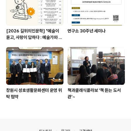
[2026 길위의인문학] "예술이
연구소 30주년 세미나
묻고, 사랑이 답하다 : 예술가와 동
반자의 삶으로 읽는 예술 인문학"
창원시 성호생활문화센터 운영 위
책과클래식콜라보 '책 듣는 도서
탁 협약
관'~
의안내