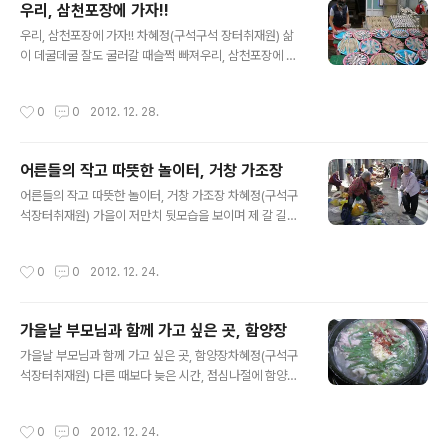
우리, 삼천포장에 가자!!
글 내용
우리, 삼천포장에 가자!! 차혜정(구석구석 장터취재원) 삶
이 데굴데굴 잘도 굴러갈 때슬쩍 빠져우리, 삼천포장에 가
자!둥그런 소쿠리에멋진 작품을 만드는 예술가들을 만날
수 있으리꼬들꼬들 잘 마른 생선들이 청자 빛 만다라가 되
작성시간
0
0
2012. 12. 28.
는 순간을 볼 수 있으리푸른 바다를 뭍으로 올려일상을 예
술로 승화시키는평범하지만 아주 특별한 삶을 만나게 되리
삶이 높다란 턱에 걸려 주춤거릴 때슬쩍 빠져우리, 삼천포
어른들의 작고 따뜻한 놀이터, 거창 가조장
장에 가자!어쩌면수천마리의 물고기 떼를 만날 수 있으리
글 내용
온순한 상어 몇 마리 만날 수도 있으리끝없이 밀려드는 물
어른들의 작고 따뜻한 놀이터, 거창 가조장 차혜정(구석구
고기 떼와고함소리, 욕찌거리 오가는 그 속에 서면주춤거
석장터취재원) 가을이 저만치 뒷모습을 보이며 제 갈 길을
린 인생이 뜨끔해질 수 있으리목숨을 다한 것들에게다시
재촉하는 날에 거창 가조장을 둘러보러 나선다. 얼마 전 거
생명을 불어넣는 거친 희망을 만나게 되리 어느 날 문득,가
창 가조온천이 참 좋다는 지인의 이야기를 들은 바가 있어
작성시간
0
0
2012. 12. 24.
족도, 친구도, 이웃도 모두 부질없다 여겨질 때슬쩍..
가조장 탐방은 은근한 기대를 불러 일으켰다. 창원에서 출
발하여 1시간 30여분을 달려가자 기품 있는 거창의 산들
이 우리를 반긴다. 길을 나서길 참 잘했구나 싶다. 드디어
가을날 부모님과 함께 가고 싶은 곳, 함양장
가조면에 들어선다. ‘아! 이곳이구나!’ 마음이 먼저 환해진
글 내용
다. ‘잘 왔다. 어서 와라.’ 살포시 안아주는 느낌이다. 가조면
가을날 부모님과 함께 가고 싶은 곳, 함양장차혜정(구석구
을 둘러싼 산들은 든든한 아버지 같고, 그 가운데 햇살이 따
석장터취재원) 다른 때보다 늦은 시간, 점심나절에 함양장
사로이 내려앉는 들판은 엄마 같다. 마음이 헛헛하고 외로
을 찾아갔다. 겨울이 코앞으로 다가오는지 살 속으로 파고
울 때 찾아오면 큰 위로가 될 것 같은 곳이다. 첫인상이 남
드는 냉기가 자꾸 어깨를 움츠리게 하였다. 쌀쌀한 날씨처
작성시간
0
0
2012. 12. 24.
다르니 장터에 대한..
럼 시장도 쌀쌀하지 않을까 내심 걱정을 하며 달려간 곳, 함