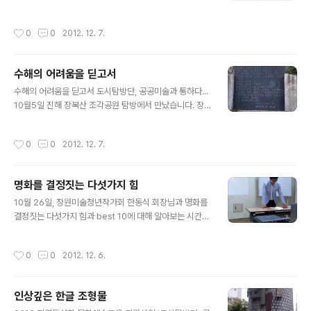
업'으로 상가 활성화를 바라는 주민의 건의에 따라 지난 2
는데 도시탐방단은 지난 11월 23일 다녀왔습니다. 이번 비
008년부터 추진됐다. 전체적으로 문화광장 조성·보행자
엔날레가 문신선생 선양사업으로 추진되었다는데...지난
작성시간
0
0
2012. 12. 7.
중심 공간 확보·간판문화 개선 등이 담겨 있..
탐방때 마산추산야외조각미술관에도 가니 2010 문신국제
조각심포지움을 하고 조각공원으로 조성해놨더군요.추산
야외조각미술관을 둘러보면서 여러가지 생각들이 들었는
수해의 어려움을 딛고서
데전문가들 세상에서만 통하는 작품이 아니라 문신 선생을
글 내용
기리는 사업이라면 시민과 문신 선생과의 소통, 시민과 선
수해의 어려움을 딛고서 도시탐방단, 공공미술과 통하다...
양사업과의 만남이 대중적으로 이뤄지는 것이 좋지 않을까
10월5일 진해 장복산 조각공원 탐방에서 만났습니다. 장
하는 생각을 했습니다.어느 나라의 작가로 무슨 상을 받았
복산 공원 내 장복터널 남쪽에 위치한 진해검문소에서 구.
고...등이 중요진 않은 것 같습니다. 우리지역에도 문신선생
마진터널로 올라가는 길을 따라 약 100m쯤 가면 왼편에
작성시간
0
0
2012. 12. 7.
을 기리는 작가가 많겠지요..그렇다면 지역의 작가들이 ..
있구요1979년 8월 25일 쥬디스 폭우로 인해 터널 붕괴
직전 3,000명을 구하고 순직한 8명의 해군 헌병을 추모하
는 비입니다.
명화를 결정짓는 다섯가지 힘
글 내용
10월 26일, 창원미술청년작가회 한동식 회장님과 명화를
결정짓는 다섯가지 힘과 best 10에 대해 알아보는 시간을
가졌습니다.명화를 결정짓는 다섯가지 힘을 표현력, 스타
일, 자기세계, 몰입, 아이디어라고 하네요. 나라면 어떤 요
작성시간
0
0
2012. 12. 6.
소를 강조할 것인가 생각해보는 시간이었고 작품을 감상할
때 무엇을 중점적으로 볼 것인지 고민하는 시간이었습니
다. 1. 스푸마토는 연기처럼 사라지다 라는 뜻의 이탈리아
인상깊은 한글 조형물
어에서 유래한 건데요. 회화에서'공중에서 사라지는 연기'
글 내용