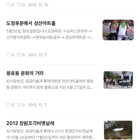
마다 마음 속의 소망들을 적어 봅니다. 쓱싹쓱싹 '나는 그림
작성시간
0
0
2012. 12. 10.
기대를 불러 일으켰다. 창원에서 출발하여 1시간 30여분을 달려가자 기품 있는 거창
을 그려볼까?' 형, 누나 따라온 막내도 고사리 손으로 바람
의 산들이 우리를 반긴다. 길을 나서길 참 잘했구나 싶다. 드디어 가조면에 들어선다.
개비 만들기 삼매경에 빠졌네요...
‘아! 이곳이구나!’ 마음이 먼저 환해진다. ‘잘 왔다. 어서 와라.’ 살포시 안아주는 느낌
도청후문에서 성산아트홀
이다. 가조면을 둘러싼 산들은 든든한 아버지 같고, 그 가운데 햇살이 따사로이 내려
글 내용
앉는 들판은 엄마 같다. 마음이 헛헛하고 ..
5월30일, 탐방일정입니다.도청후문-->오피스프라자-->
선거관리위원회-->한국농어촌공사-->경남무역회관-->
창원지방노동사무소-->국립농산물품질관리원-->농협--
>경남발전연구원-->경남개발공사-->경상남도여성능력
작성시간
0
0
2012. 12. 7.
개발센터-->교총빌딩-->창원세무서-->새영남포정사--
>대한적십자사-->마무리 경남도청에서 만난 멋진 서울
사나이 ㅎㅎ 창원으로 자전거 여행 왔다기에 기념으로 손
용호동 문화의 거리
수건 건네며 인사나누었습니다. 멋진 여행 되었으리라 믿
글 내용
으며~~ 경상남도여성능력개발센터의 이 작품을 볼때쯤 소
도시탐방단, 공공미술과 통하다창원 성산아트홀에서 용호
나기가 내립니다. 우비도 준비하지 않은 터라 당황스러웠
동 문화의 거리까지 탐방 활동으로 지난 6월 27일에 있었
지만 용지공원 새영남포정사에서 만나기로 하고 냅다 뛰어
습니다.그러나 용호문화의 거리 조성 1차 사업이 끝난 후
갑니다. ㅎㅎ 비오는 용지공원은 운치가 있었지만 조금 쌀
찾은 정우상가 뒷편 상가의 공공 조형물의 모습은 초라하
작성시간
0
0
2012. 12. 7.
쌀했습니다. 식당을 가기도 그렇고 해서 창원시청 후문맞
기 짝이 없고있어야할 작품들은 온데간데 없이 사라지기도
은편 소문난 중국..
했더군요.경남도민일보 김민지 기자가 동행 취재를 하고
취재노트에 기사를 싣고 난후 사뭇 달라진 분위기라고 합
2012 창원조각비엔날레
니다. 1차 조성사업때 없어졌던 작품들이 제자리로 돌아왔
글 내용
다는 소식(?)을 접했습니다. "이 코스는 창원시가 창원시청
도시탐방단, 공공미술과 통하다 2012 창원조각비엔날레
후문 앞 의창구 용호동 일대의 '용호 문화의 거리 조성 사
가 10월 26일부터 11월25일까지 마산 돝섬에서 개최했