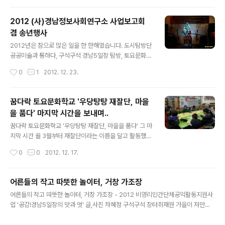
양장. 가끔 함양 상림 숲을 오가며 시장이 있구나 하며 지나
치던 곳을 오늘은 자세히 들여다보았다. 함양장에 도착하
2012 (사)경남정보사회연구소 사업보고회
니 점심시간을 훌쩍 넘겼기에 허기진 배를 달래줄 식당을
겸 송년행사
먼저 찾아 나섰다. 피순대가 유명하다는 곳을 소개 받고 식
글 내용
당 안으로 들어가니 늦은 점심시간임에도 손님이 많았다.
2012년은 참으로 많은 일을 한 한해였습니다. 도시탐방단
피순대와 국밥을 주문하니 피순대가 먼저 나왔는데 딱 봐
공공미술과 통하다, 구석구석 경남5일장 탐방, 토요문화학
도 지금까지 먹어오던 순대와 많이 달랐다. 피순대는 약간
교 재잘단 마을을 품다, 동행, 역사 영화를 탐하다, 탈춤반
작성시간
0
1
2012. 12. 23.
퍽퍽한데 몸에는 좋겠다는 생각이 들었지만..
그리고 정세청세, 진해웅동 꿈보도서관 현판식 그리고.....
2012년 12월 21일 저녁 사림동 나무기타에서 이 모든 사
업을 총 정리, 보고하는 자리를 마련하였습니다. 1년동안의
꿈다락 토요문화학교 '우당탕탕 재잘단, 마을
사업을 빔을 통해서 다시 돌아보는 시간을 가졌으며 조촐
을 품다' 마지막 시간을 보내며..
하게 마련한 음식을 나누고... 그동안 한번도 하지않았던..
글 내용
실무자들이 무대에 섰다는 사실입니다. 왠지 그래야할 것
꿈다락 토요문화학교 '우당탕탕 재잘단, 마을을 품다' 그 마
같아 준비도 못하고 그냥 그렇게 무대에 올랐습니다. 어설
지막 시간 올 3월부터 재잘단이라는 이름을 달고 활동했던
프고 어색한 시간이었지만 즐겁고 신나는 시간이었습니다.
우리 아이들을 위한 마지막 수업이 2012년 12월 15일 아
작성시간
0
0
2012. 12. 17.
다음에 기회가 된다면 좀더 준비하고 다듬어진 모습을 보
침부터 열렸습니다. 아침에 일어나기 힘들어 지각을 일삼
일 수 있을지... 모..
던 아이들도 오늘만큼은 제시간에 도착해서 도서관 책을
읽고 있습니다. 몇 일 뒤면 한 살 더 먹는다고 철이든 모양
어른들의 작고 따뜻한 놀이터, 거창 가조장
입니다. 마지막 수업을 위해 분주하게 움직였던 우리 선생
글 내용
어른들의 작고 따뜻한 놀이터, 거창 가조장 - 2012 비영리민간단체공익활동지원사
님들의 손길을 아이들에게 풀어놓았습니다. 소망바람개비
업 '공감!경남5일장의 맛과 멋' 글,사진 차혜정 구석구석 장터취재원 가을이 저만치
를 만들어봅니다. '어떤 소망을 적을까?' 생각하며 누군가
뒷모습을 보이며 제 갈 길을 재촉하는 날에 거창 가조장을 둘러보러 나선다. 얼마 전
먼저 시작하기를 기다립니다. 바람개비의 날개 하나하나
거창 가조온천이 참 좋다는 지인의 이야기를 들은 바가 있어 가조장 탐방은 은근한