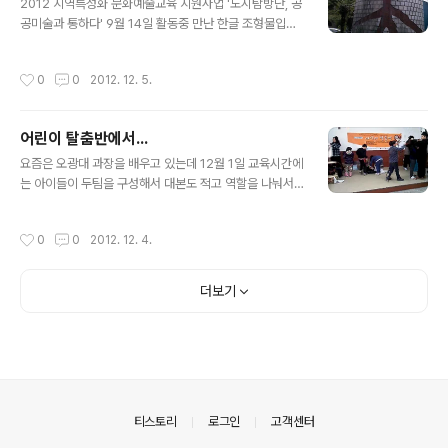
같이 색깔사이의 경계선을 명확히 구분지을 수 없도록 부
2012 지역특성화 문화예술교육 지원사업 '도시탐방단, 공
드럽게 옮아가게 하는 기법 이라고 하네요. 이 기법을 썼던
공미술과 통하다' 9월 14일 활동중 만난 한글 조형물입니
화가로는 대표적으로 레오나르도 다빈치와 조르지오네가
다. 앞서 소개드렸는데 상남동 대동건설 사옥 앞 삼락의 주
있다고..ㅎ 스푸마토 기법으로 그려진 작품으로최후의 만
인공인 윤환수 선생의 작품입니다. 이 작품은 토월대동아
작성시간
0
0
2012. 12. 5.
찬, 모자리자, 그리스도의 세례 라는 작품이..
파트 정문에 있습니다.'하나가 되어' 이며 아파트 주민의 화
합을 기원하면서 만들었다고 합니다. 다만 작품을 멀리서
보면 더 좋았을텐데 하는 아쉬움이 남습니다.
어린이 탈춤반에서...
글 내용
요즘은 오광대 과장을 배우고 있는데 12월 1일 교육시간에
는 아이들이 두팀을 구성해서 대본도 적고 역할을 나눠서
즉석 공연을 하고 있습니다. 공연 준비하는 모습입니다. 토
요일 오전에 쉬지도 못하고 일찍나와서 한바탕 놀고 나면
작성시간
0
0
2012. 12. 4.
출출하겠지요.그래서 간식에 신경을 많이 쓰게 된답니다.
아이들이 엄청 좋아라 합니다^^ 덩달아 준비하는 우리도
기분이 좋습니다. 토요일 오전마다 열리는 어린이 탈춤반
더보기
에서 아이들이 직접 찍은 활동 동영상입니다. 탈춤반 엿보
기~~
의안내
티스토리
로그인
고객센터