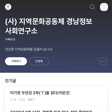
검색하기
티스토리
(사) 지역문화공동체 경남정보
사회연구소
구독자
3
건강한 지역공동체를 만들어 갑니다.
구독하기
방명록
신고하기 레이어
열기
인기글
이기영 두만강 2부(下)를 읽다/이은진
0
0
조회
1