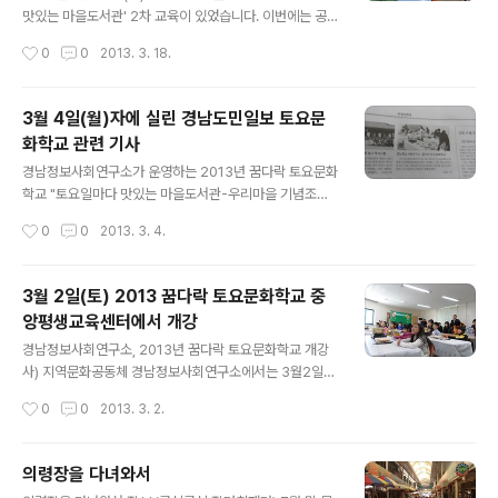
해하시죠. 입소문으로 참여자가 늘어나고 있습니다. 1.3주
맛있는 마을도서관' 2차 교육이 있었습니다. 이번에는 공
차 오전 토요일에 중앙평생교육센터에 방문해 보세요 다음
공조형물에 대한 이해 강연과 클레이아트로 표현하는 만들
작성시간
0
0
2013. 3. 18.
에는 4월 20일(토) 9시 30분 "창원지..
고 싶은 나의 조형물과 오늘의요리미션 '우리동네 가장 맛
있는 해물칼국수 끓이기'로 진행되었습니다. 오늘 강의를
해주실 창원미술청년작가회장 한동식 선생님입니다. 멋진
3월 4일(월)자에 실린 경남도민일보 토요문
강연 부탁드립니다. 학습대상자의 눈높이에 맞춘 강연 내
화학교 관련 기사
용입니다. '공공조형물에 대한 이해" 강사님의 직접 준비한
글 내용
"만들고 싶은 나의 조형물" 클레이아트 오늘의 요리미션-
경남정보사회연구소가 운영하는 2013년 꿈다락 토요문화
우리동네 가장 맛있는 해물칼국수 끓이기 오늘의 요리 재
학교 "토요일마다 맛있는 마을도서관-우리마을 기념조형
료입니다. - 주메뉴 물에 담군 바지락이 보이지요. 각 팀별
물과 북아트의 행복한 만남"이 3월 4일(월) 경남도민일보
작성시간
0
0
2013. 3. 4.
조장들이 요리재료를 오금분 선생님에게 차례로 받아가는
에 실렸습니다.
순서네요, 참가한 학생들의 멋진 요리 솜씨..
3월 2일(토) 2013 꿈다락 토요문화학교 중
앙평생교육센터에서 개강
글 내용
경남정보사회연구소, 2013년 꿈다락 토요문화학교 개강
사) 지역문화공동체 경남정보사회연구소에서는 3월2일
(토) 오전 10시부터 2013년 꿈다락 토요문화학교를 창원
작성시간
0
0
2013. 3. 2.
시 중앙평생교육센터에서 개강하였습니다. 이날에는 학습
대상자와 강사, 내빈, 자원 봉사자등 30여명의 참여로 가
족들과 함께하는 오리엔테이션 그리고 감자수제비 만들기
의령장을 다녀와서
를 모둠별 음식뽐내기 체험으로 즐기면서 재미있는 시간을
글 내용