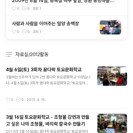
2009년 8월 14일, 광복절 하루 앞날, 창원 중앙마을도
서관에서
0
0
조회
1
사람과 사람을 이어주는 밀양 송백장
0
0
조회
1
자료실/2012활동
분류 전체보기
주요 글 목록
4월 6일(토) 3회차 꿈다락 토요문화학교
글 내용
3월에는 5주차가 있어 2번 꿈다락 토요문화학교 쉬었습니
다. 4월 6일(토) 3회차 꿈다락 토요문화학교 "토요일마다
맛있는 마을도서관"이 중앙평생교육센터 9시30분부터 시
작하였습니다. 예상외로 많은 인원들(참여자 25명+선생
작성시간
0
0
2013. 4. 15.
님,실습생,자원봉사자등 약35명) 참석하여 이은실(경남북
아트협동조합 이사장) 선생님의 북아트에 대한 강의와 함
께 내가 직접 해보는 햄버거 요리수업이 진행되었습니다.
3월 16일 토요문화학교 - 조형물 강연과 만들
이은실 이사장의 친절한 북아트 수업 오금분 선생님과 함
고 싶은 나의 조형물, 바지락 칼국수 만들기
께하는 오늘의 요리미션 - 내가 만든 햄버거 4월 7일이 아
글 내용
니라 6일입니다. 디카 날짜 설정이 잘못된 착오입니다. 이
2013년 3월 16일(토) 꿈다락 토요문화학교 '토요일마다