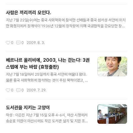
하지 못한 것으로 생각했었다. 그러나 대만을 지배하게 된 것은 아마도, 당시 청나라
는 대만을 자신의 주권이 미치지 않는 곳으로 여겼을지도 모른다. 그러나 만주는 장
사람은 끼리끼리 모인다.
작림이 지배하던 지역이었다. 손문의 혁명을 거쳐 수립된 남경정부는 이미 남경이라
글 내용
는 곳에 정부를 수립하고, 북경을 포기할 정도..
지난 7월 22일(수)에는 중국 사회학회에 참석한 선배들과 중국 섬서성 서안에 위치
한 화청지에서 장개석이 1936년 12월에 장작량에 의해 국공합작을 강요당한 장소
에 다녀왔다. 그리고 7월 25(토)에는 서안 시내 성내에 위치한 팔로군 사령부 유적
지에서 에드가 스노우의 부인이었고, 후에 이혼한 헬렌 스노우의 기념실을 방문하였
작성시간
0
0
2009. 8. 3.
다. 아마도 1937년경에 이곳에서 헬렌 스노우 (필명은 에드가 스노우가 웨일즈 출신
이므로 님 웨일즈로 지었다고 한다)가 한국인 공산주의자이자 독립운동가인 장지락
(1905년생- 아마도 1938년경에 암살당한 것으로 추정, 아리랑이라는 책에서는 김
베르나르 올리비에, 2003, 나는 걷는다: 3권
산으로 나온다)을 만나 그의 자서전을 기록하였을 것이다. 헬렌 스노우는 1907년생
스텝에 부는 바람 (효형출판)
이므로, 장지락보다는 2살 연하이고, 당시의 나이로 치면, ..
글 내용
지난 7월 18일에서 25일까지 중국 서안에 머물다 왔다.
물론 중국 사회학회에 참석하는 것이 주된 목적이었고, 그
나머지 시간은 자유롭게 사용할 수 있는 시간이었다. 그러
작성시간
0
0
2009. 7. 29.
나 완전히 자유로왔던 시간은 24, 25일 정도였고, 우연히
만난 중국인과 동행하여 병마용과 진시황제릉을 구경한 것
이 아마도 언어 소통이 되지 않는 시간을 보낸 정도이다. 나
도서관을 지키는 고양이
머지의 시간은 선배 사회학자들과 같이 시간을 보내게 되
글 내용
작성 : 이은진 지난 7월 15일 오후 4-6시, 마산 시청에서
었다. 한편으로는 편한 시간을 보냈지만, 아쉬운 것은 내 스
송순호 의원이 마산시에도 작은 도서관 설치 및 지원 조례
스로 나의 일정을 만들어 다니는 시간을 지내지 못했다는
를 제정하기 위해 토론회를 개최했다. 제가 주제 발표, 그리
아쉬움이 있다. 물론 2007년 7월 16일 밤에 몽골 울란바
고 이종은 소장님, 그리고 저와 같이 초기에 공동 소장을 하