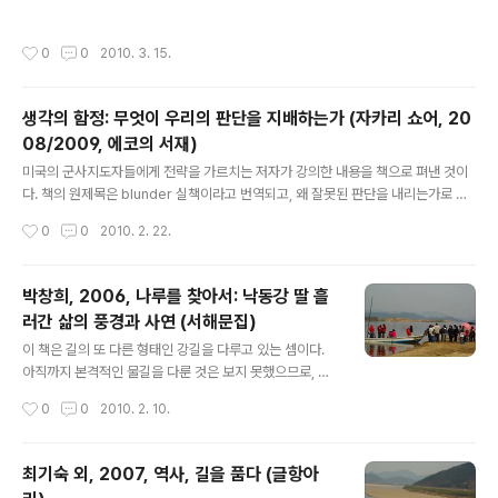
람조차 없는 사람에 대한 기록, 반대편에 서서 시위를 탄압한 사람에 대한 시적 형상
화였다. 고은은 이를 다음과 같이 처리하고 있다. 오성원에 대한 형상화가 두번 나타
작성시간
0
0
2010. 3. 15.
난다. 21권 46-47쪽 "1960년 3월 15일 시위대여레 끼여 들었다. 함께 달려가다
가슴팍이 뜨끔 그리고 쓰러졌다 숨졌다. 신마산 구두닦이 23명이 돈을 내어 죽은 동
료를 장사지냈다. 오성원이 여기 잠들다". 23권: 191 "살아 있을 때 국숫집 지나가면
생각의 함정: 무엇이 우리의 판단을 지배하는가 (자카리 쇼어, 20
국수가 먹고 싶었다 그름을 보면 구름이 되고 싶었다". 고은은 오성원에 대해 한번 쓰
08/2009, 에코의 서재)
고는 아쉬웠던 게다. 그래서 ..
글 내용
미국의 군사지도자들에게 전략을 가르치는 저자가 강의한 내용을 책으로 펴낸 것이
다. 책의 원제목은 blunder 실책이라고 번역되고, 왜 잘못된 판단을 내리는가로 되
어 있는데, 번역 출판하면서 우리식의 팔리는 첵 제목으로 바꾼 것 같다. 생각의 함정
작성시간
0
0
2010. 2. 22.
카테고리 인문 지은이 자카리 쇼어 (에코의서재, 2009년) 상세보기 책의 시작은 전
기를 발명한 에디슨이 어떻게 전기를 통해서 사업에 성공하지 못했는지를 설명하고
있다. 에디슨은 직류 전기극 고집함으로써 교류전기에게 역전당하고 만다는 것이다.
박창희, 2006, 나루를 찾아서: 낙동강 딸 흘
이를 자신이 한번 시작하면, 이를 바꾸지 못하고 잘못된 것을 알고 있으면서도, 관성
러간 삶의 풍경과 사연 (서해문집)
과 고집, 과거의 명성에 대한 자존심 등이 결국은 잘못된 선택을 하게 만든다는 것이
글 내용
다. 이런 논리는 우리의 정책과정에서도 잘 나타나고 있다..
이 책은 길의 또 다른 형태인 강길을 다루고 있는 셈이다.
아직까지 본격적인 물길을 다룬 것은 보지 못했으므로, 예
사람들의 중요한 이동 통로였던 물길을 나루를 통해서 살
작성시간
0
0
2010. 2. 10.
필 수있을 것이다. 나루를 찾아서 카테고리 여행/기행 지은
이 박창희 (서해문집, 2006년) 상세보기 이 책은 본격적으
로 물길을 다루었기보다는 현재 남아 있는 나루에 대한 풍
최기숙 외, 2007, 역사, 길을 품다 (글항아
경을 묘사하는 데 주안점을 두고 있다. 우리인근의 사례를