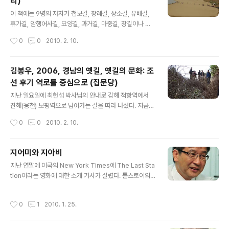
리)
다룬 것은 창원의 본포 나루를 다루고 있다. 본포 나루의 멋
글 내용
진 모래 사장을 묘사하고는 근처에 있는 찻집 이야기로 들
이 책에는 9명의 저자가 첩보길, 장례길, 상소길, 유배길,
어간다(190-204쪽). 나도 2008년 마창진환경운동 연합
휴가길, 암행어사길, 요양길, 과거길, 마중길, 장길이나 보
이 개최한 낙동강 살리기 행사에 가서, 배를 타고 나루를 건
부상길로 나누어서 서술되어 있다. 역사 길을 품다 카테고
작성시간
0
0
2010. 2. 10.
넌 기억이 있다. 창원에서 부곡온천 방향으로 갈때 건널수
리 역사/문화 지은이 최기숙 (글항아리, 2007년) 상세보
있는 다리가 있다(본..
기 휴가길은 1770년에 하급관리 황윤석이 갔던 길을 서술
한 것이고, 마중길은 한 고을의 수령이 손님을 맞기 위해 나
김봉우, 2006, 경남의 옛길, 옛길의 문화: 조
섰던 길이다. 휴가제도는 우리에게 익숙한 것 같지는 않다.
선 후기 역로를 중심으로 (집문당)
그러나 대개 양반들은 한가하게 노닐 던 경우가 많고, 조선
글 내용
시대로 접어들면 금강산으로 유람을 가는 경우도 많앗던
지난 일요일에 최헌섭 박사님의 안내로 김해 적항역에서
것 같다. 우리가 현재 말하는 일반 서민들이 바쁜 일을 끝내
진해(웅천) 보평역으로 넘어가는 길을 따라 나섰다. 지금으
고 가을이나, 겨울에 정기적으로 동네 사람들이 모여서 여
로 치면 국도에 해당하는 길일 터인데, 그대지 넓지는 않다.
작성시간
0
0
2010. 2. 10.
행을 가는 것은 기껏해야 동네 근처의 풍관이 좋은 곳에서
아마도 길이 가파르고 해서, 그저 봇짐을 지고 걸었거나, 맨
하루잡아 노닐던 것 ..
몸으로 다녔을 지도 모른다. 그러나 대개 역이 있으면, 일단
말을 기르고 있었으므로, 말을 사용하여, 전령을 보내든지,
지어미와 지아비
아니면, 조랑말을 사용하여 물품을 날랐을 것을 것이다. 지
글 내용
지난 연말에 미국의 New York Times에 The Last Sta
금보다, 더 넓은 길이었을지도 모를 것이라고 볼수도 있을
tion이라는 영화에 대한 소개 기사가 실렸다. 톨스토이의
것이다. 정기시장을 떠돌던 장사꾼들이 이 길을 걸었을 가
부인과 톨스토이의 제자이자, 비서의 사이에 관한 이야기
능성도 높다. 우리가 간 길을 반대방향으로 움직이면서, 다
를 쓴 글을 각색하여 영화로 만들어서 출시되었고, 글로브
닌 글이 위의 책에 쓰여 있다. 웅천현의 보평역에서 김해의
작성시간
0
1
2010. 1. 25.
상에 후보로 지명되었다는 것이다. 그리고 지난 1월 15일
적항역으로 넘어가는 길을 기록하였다. 보평역은 크지 않
부터 미국의 영화관에서 상영되었다고 한다. 현재 인기가
았다고는 하지만, 우리..
상승하고 있다고 한다. 감독이나 제작은 독일에서 하였고,