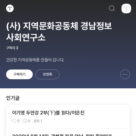
검색하기
티스토리
(사) 지역문화공동체 경남정보
사회연구소
구독자
3
건강한 지역공동체를 만들어 갑니다.
구독하기
방명록
신고하기 레이어
열기
인기글
이기영 두만강 2부(下)를 읽다/이은진
0
0
조회
1