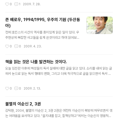
토르에서 발생한 거리에서 폭행을 당한 사건 때문에 다니
작성시간
0
1
2009. 7. 28.
셨던 양재한 창원전문대 문헌 정보학과 교수님이 토론에
는 것을 주의하는 편이기는 하지만, 그래도 무엇인가 자유
참여하여, 연구소가 차지하는 비중을 실감하게 하였다. 이
롭지 못했다는 점은 아쉬움이 ..
날 발표를 준비하면서, 도민일보를 검색하다 보니, 경남도
존 배로우, 1994/1995, 우주의 기원 (두산동
청 공보관실에 근무하시는 정국조 님이 4월 10일자에 [세
아)
계를 감동시킨 도서관 고양이 듀이]라는 책을 소개해 놓았
글 내용
다. 소개 글로 보아서는 미국에서 실제로 있었던 일을 기록
전에 호킨스의 시간의 역사를 흥미있게 읽은 일이 있다. 우
한 것으로 생각되었고, 고양이의 역할을 설명하면서 고양
주현상에 복잡한 사고들을 쉽게 쓴것이라고 하여 읽어보았
이 듀이가 "사람과 사람의 마음을 연결해 주는 매개체가 되
다. 후에 만화로도 나왔다고 한다. 쉽게 쓰여졌다고 하여 아
작성시간
0
0
2009. 4. 23.
었고, 힘겨운 현실과의 싸움에..
이디어 자체가 바뀌는 것은 아니다. 호킨스는 지금 위독하
다는 뉴스가 나오고 있다. 개인적인 성격은 모르겠으나, 그
의 아이디어는 범상한 인간의 수준을 넘어서는 것만은 틀
책을 읽는 것은 나를 발견하는 것이다.
림없다. 존 배로우가 작년에 Cosmic Image라는 책을 미
글 내용
오늘 임진란 이후에 백성들의 독서 실태에 대한 글을 읽고 있다. 소리를 내어 읽는 글
국에서 펴 냈다. 주로 버블 망원경을 이용하여 촬영한 우주
에서 눈으로 읽는 독서 행태의 변화, 그리고 더욱 적극적으로 글을 읽으면서 독서 카
의 이미지를 유명한 그림 작품이나, 지구상에 존재하는 자
드를 기록하는 형태로까지 나아가는 행태를 살피고 있다. 대개 전쟁이 발생하면 기존
연의 모습과 대비시킨 것이다. 또는 기하적인 공식에 의해
의 신분과 국가 질서는 무너지고, 따라서 기존 질서를 고수하려는 세력과 새로운 질
만들어진 수학적 그림과 우주의 모습을 대비시키거나 자연
작성시간
0
0
2009. 2. 13.
서를 수립하려는 세력 간에 전방위적 투쟁이 일어난다. 즉 경제적으로는 이동의 자유
이나 인공적인 조형물과 대비시킨 내용으로 되어 있다. 요
와 명, 후금, 청, 왜가 조선반도에 들어오면서 파생시킨 은의 유통, 이국물자의 보급,
즈음 사회현상이 복잡해짐에 따라 물..
새로운 문물의 등장, 장거리 이동에 의해 눈을 뜨게된 바깥 세상과의 교류, 농업경제
불멸의 이순신 2, 3권
에서 화폐경제로의 전환 등이 발생하여 새로운 사업기회가 나타나고, 이런 기회를 포
글 내용
착할 수 있는 세력들은 대개는 양반세력들이 아니라, 중..
김탁환, 2004, 불멸의 이순신 2, 3권 2권은 여전히 이순신이 북방에 머무르면서 겪
는 어려움을 묘사하고 있다. "을지내를 잡고, 질책당하고"에서는 이순신의 영웅적인