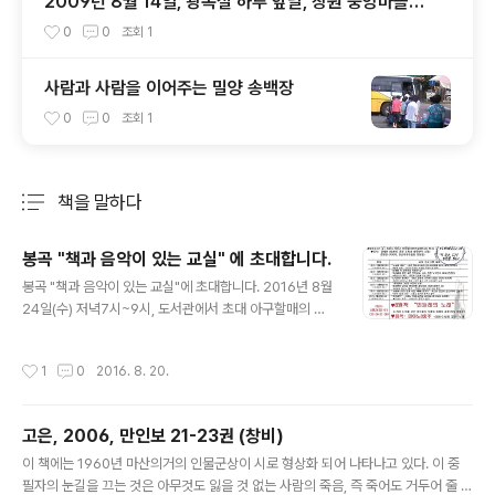
2009년 8월 14일, 광복절 하루 앞날, 창원 중앙마을도
서관에서
0
0
조회
1
사람과 사람을 이어주는 밀양 송백장
0
0
조회
1
책을 말하다
분류 전체보기
주요 글 목록
봉곡 "책과 음악이 있는 교실" 에 초대합니다.
글 내용
봉곡 "책과 음악이 있는 교실"에 초대합니다. 2016년 8월
24일(수) 저녁7시~9시, 도서관에서 초대 아구할매의 원
조 방송인 김혜란선생님께서 '민들레의 노래' 책을 읽어드
립니다. 창원지역 인물 저자 이원수 선생님의 책으로 창원
작성시간
1
0
2016. 8. 20.
의 배경과 문학활동을 조금씩 알아가는 시간입니다. 또한
작곡가 김영진선생님께서 피아노 3중주 음악을 들려드립
니다. 처서가 지난시간이라 저녁공기도 선선하고 좋을것으
고은, 2006, 만인보 21-23권 (창비)
로 기대됩니다. 잔잔한 감동과 음악이 어우러진 "책듣는 저
글 내용
녁 창원을 읽다" 우수프로그램속으로 관심있는 분~ 오십시
이 책에는 1960년 마산의거의 인물군상이 시로 형상화 되어 나타나고 있다. 이 중
요.^^
필자의 눈길을 끄는 것은 아무것도 잃을 것 없는 사람의 죽음, 즉 죽어도 거두어 줄 사