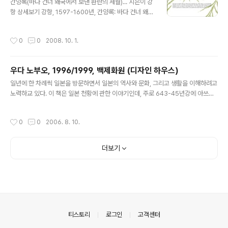
간양록(바다 건너 왜국에서 보낸 환란의 세월)... 지은이 강
베개에 쳐박고 있는 모습의 그림이 있다. 나는 이 그림이 쓰
항 상세보기 강항, 1597-1600년, 간양록: 바다 건너 왜국
기, 읽기, 책, 글의 복합적인 의미로해석할 수 있는 여지를
에서 보낸 환란의 세월(서해문집) 강항은 아주 높은 벼슬을
남겨주기 때문에 흥미로왔다. 마틴 R. 딘이라는 작가는 하
하지는 않았지만, 스스로 정 6품정도의 수준에서 매우 만
나의 문장으로 이 그림을 말했다. 신사 양반(아마도 이 나체
작성시간
0
0
2008. 10. 1.
족해 한 것 같다. 일본군이 정유 재란 때 1592년당시 침입
의 여자에 손을 얹고 있는 사람)은 결코 손댄 흔적은 뒤바뀔
하여 승리하지 못한 곳을 다시 공격하는 남원과 영광의 전
수 없다는 ..
투에 군량보급을 위해 참여하고 일본군에 잡혀 일본에서
우다 노부오, 1996/1999, 백제화원 (디자인 하우스)
포로로서 생활하게 된다. 물론 강항이 정규군으로 전쟁을
글 내용
하다 잡혔다기보다는 자신의 고향에 머물러 있으면서 일본
일년에 한 차례씩 일본을 방문하면서 일본의 역사와 문화, 그리고 생활을 이해하려고
군의 침략에 대항하는 관군을 돕는 군량미 보급을 하고 난
노력하교 있다. 이 책은 일본 천황에 관한 이야기인데, 주로 643-45년강에 아쓰카
후에 잡히긴 하였지만, 아무튼 당시의 일본을 조선의 유학
지역(오오사카 근처)에서 일어난 일이다. 한일간의 역사문제가 가장 중요한 쟁점으
자가 어떻게 관찰했는기 궁금하여 책을 보게 되었다. 전통
로 현재 나타나 있다. 나도 그 문제를 이해하고 싶어서 가능하면 객곽적으로 이해하
작성시간
0
0
2006. 8. 10.
적으로 조선시대의 글이란 ..
기 위해 여러 책을 보고 있다. 이 책은 소설이나, 비교적 객관적인 소설이다. 즉 한반
도, 중국, 일본은 아주 교류가 많은 나라였고, 사람, 물자, 문화의 교류가 현재의 우리
가 상상하던 것보다 많았던 것이 사실이다. 그러나 그것 자체를 갖고 국가의 지배=종
더보기
속으로 규정하는 것은 쉬운 일이 아니다. 당시의 지배 기술, 지배 제도과 현재의 조건
과는 판이하게 다르기 때문이다. 백제화원 - ..
의안내
티스토리
로그인
고객센터