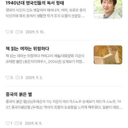
1940년대 영국인들의 독서 형태
배우들은 영국, 캐나다 등 영어권에서, 촬영은 독일과 러시
글 내용
아에서 하고, 제작은 소니가 사들였다고 되었다. 톨스토이
영국의 식민지 인도 벵갈에서 태어나서, 버마, 모로코 등의
부인이 톨스토이의 저작권을 러시아 인민들에게 넘기려는
식민지와 파르 등에서 생활한 작가 조지 오웰의 산문집 제
유언에 사인하게 만들고 이를 주장한 비서를 증오하고, 이
목이 [코끼리를 쏘다](2003, 실천문학사)이다. 산문집의
를 번복시키기 위해 유혹하는 장면이 들어가 있는 것으로
제목은 버마(현재의 미얀마, 2차대전이전에는 영국의 식민
작성시간
0
0
2009. 9. 10.
되어 있다. 톨스토이는 ..
지였다)에서 경찰로 근무하던 작가가 코끼리를 쏘게 되는
사건을 다룬 것에서 나왔다. 말레이지아 서쪽은 영국이 지
배하였던 지역이라서, 영국의 유명한 작가들의 식민지 여
책 읽는 여자는 위험하다
행 흔적이 많이 남아 있다. 이런 장면을 볼 때 마다 착잡한
글 내용
심정이 든다. 제국에서 살던 우리가 존경해 마지 않던 작가
책 읽는 여자는 위험하다 카테고리 예술/대중문화 지은이
들고 결국은 식민지를 바라 볼때 자신의 시선으로 항상 가
슈테판 볼만 (웅진지식하우스, 2006년) 상세보기 위험한
난에 찌들린 사람들에 대한 동정과 연민과 무시의 시선을
여자들 어제 내서읍 강의를 준비하면서 읽은 책중 슈테판
담고 있기에 그렇다. 조지 오웰도 여기에 벗어나지 않는다.
볼만, 2006, 책 읽는 여자는 위험하다 (웅진지식하우스)를
작성시간
0
3
2009. 9. 2.
코끼리를 쏘다 - 조지 오웰 ..
읽고 혼란이 생겼다. 일단 이 책은 경남정보사회연구소가
지향해 온 책 읽은 것에 대한 공동체적인 효용성에 대해 의
문을 제기하고 있기 때문이다. 따라서 이 책에 나오는 모든
중국의 붉은 별
그림들은 모두 한결같이 도서관에서 책을 읽는 여성들의
글 내용
모습이 아니라, 집에서 혼자 고독하게 책을 읽고 있는 모습
중국의 붉은 별(상)(두레신서 10) 지은이 에드가스노우 상세보기 에드가 스노우, 19
이고, 이것을 위험하다고 표현하고 있다. 애초에 이 책의 제
37, 중국의붉은별 (두레)는 역사의 흐름의 오묘함을 느끼게 해주었다. 일본이 대만
목을 보면서 원저자의 의도와는 달리 책을 잘 팔리게 하려
(포르투갈 말로 포모사)를 침략한 것이, 1895년, 동북 3성(만주)를 석권한 것이 19
고, 제목을 섹시하게 지었구나 하고 생각했다. 그래서 다시
31년, 이어서 화북지방을 침략하기 시작한 것이 1932년경, 그러나 중국은 거의 항
작성시간
1
0
2009. 8. 9.
원제목을 보니 역시 번역..
일 운동을 한 일이 없다. 나는 중국의 무능 또는 중국이 사실상 국가체제가 힘을 발휘