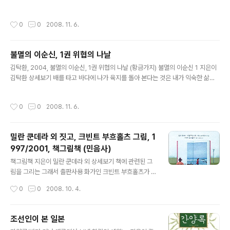
계책으로 여진족 장수인 을지내를 잡는 장면, 그리고 종9품에 해당하는 장수인 이순
신과 그 수하 졸병들을 다루는 이순신을 말하고 있다. 그리고 이어서 을지내를 잡기
작성시간
0
0
2008. 11. 6.
위해 성책과 무기고를 비우고, 여진족이 두만강을 건너게 했다는 잘못을 질책하는 상
급자를 묘사하고 있다. 그러나 이순신은 을지내를 잡고도, 아무런 칭찬을 받지 못한
다. 이순신은 상을 받지 않았도 백성들이 여진족의 침입을 두려워 하지않으며 농사를
불멸의 이순신, 1권 위협의 나날
짓게 된것 만이라도 좋은 일이라고. 이어서 3권에서는 "몽진을 준비하는 사람들"에
글 내용
서 이율곡과 이퇴계가 보좌하덜 때의 선조는 매우 총명하고..
김탁환, 2004, 불멸의 이순신, 1권 위협의 나날 (황금가지) 불멸의 이순신 1 지은이
김탁환 상세보기 배를 타고 바다에 나가 육지를 돌아 본다는 것은 내가 익숙한 삶의
장소를 돌아보는 것과 같다. 이번 일요일에 있을 해양문학기행은 문학기행이라는 점
에서 만이 아니라, 바다를 통해 우리의 역사와 삶을 되짚어 본다는 데에 뜻이 있다. 김
작성시간
0
0
2008. 11. 6.
탁환의 소설 8권 전권을 일단 집에 갖다 놓았다. 다 읽기는 어려운 상황이다. 그래 1
권부터 제목을 보고, 가장 비감한 제목이 단 것만 읽기로 했다. 1권의 첫부분은 녹둔
도 혈전이다. 두만강 내의 섬인 것같다. 1587년 여진족을 물리치는 장면이다. 대체
밀란 쿤데라 외 짓고, 크빈트 부흐홀츠 그림, 1
로 비장함을 강조하는 것 같다. 이순신에 관한 인상은 비장미를 강조하는 것이 하나
997/2001, 책그림책 (민음사)
의 정형화되어 있는 것 같다. 나는 대체..
글 내용
책그림책 지은이 밀란 쿤데라 외 상세보기 책에 관련된 그
림을 그리는 그래서 출판사용 화가인 크빈트 부흐홀츠가 4
6장의 그림을 그려서, 46명의 독일과 주변의 작가들에게
작성시간
0
0
2008. 10. 4.
보내서 각자 자유롭게 글을 쓰게 하였다. 이를 편집한 책이
다. 이중 쓰는 행위에 대한 그림과 글이 3개정도 있으나, 나
는 책이 펼쳐져 있고, 그리고 잉크가 놓여있는 곳을 향해 나
조선인이 본 일본
체로 한 남자의 손이 자신의 몸을 감고 있는 여인이 머리를
글 내용